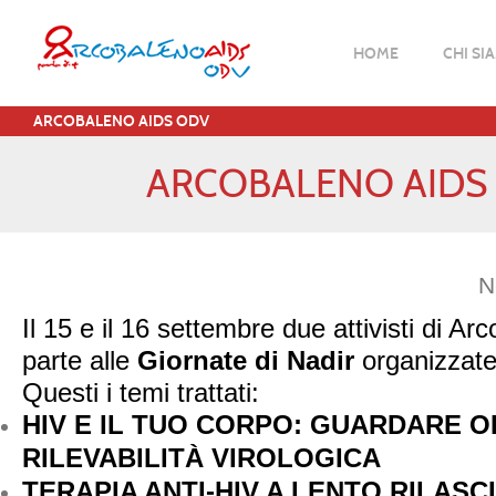
HOME
CHI SI
ARCOBALENO AIDS ODV
ARCOBALENO AIDS 
N
Il 15 e il 16 settembre due attivisti di 
parte alle
Giornate di Nadir
organizzate
Questi i temi trattati:
HIV E IL TUO CORPO: GUARDARE O
RILEVABILITÀ VIROLOGICA
TERAPIA ANTI-HIV A LENTO RILASCI