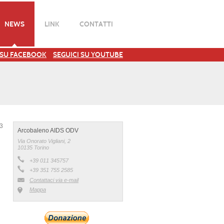
NEWS
LINK
CONTATTI
 SU FACEBOOK
SEGUICI SU YOUTUBE
23
Arcobaleno AIDS ODV
Via Onorato Vigliani, 2
10135 Torino
+39 011 345757
+39 351 755 2585
Contattaci via e-mail
Mappa