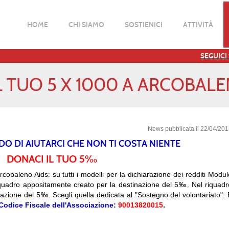
HOME
CHI SIAMO
SOSTIENICI
ATTIVITÀ
SEGUICI
L TUO 5 X 1000 A ARCOBALE
News pubblicata il 22/04/20
DO DI AIUTARCI CHE NON TI COSTA NIENTE
DONACI IL TUO 5‰
obaleno Aids: su tutti i modelli per la dichiarazione dei redditi Modul
quadro appositamente creato per la destinazione del 5‰. Nel riquadr
azione del 5‰. Scegli quella dedicata al "Sostegno del volontariato". 
Codice Fiscale dell'Associazione:
90013820015
.