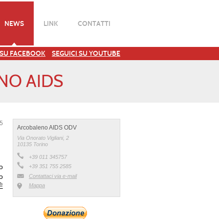
NEWS
LINK
CONTATTI
 SU FACEBOOK
SEGUICI SU YOUTUBE
NO AIDS
15
Arcobaleno AIDS ODV
Via Onorato Vigliani, 2
10135 Torino
+39 011 345757
o
+39 351 755 2585
o
Contattaci via e-mail
È
Mappa