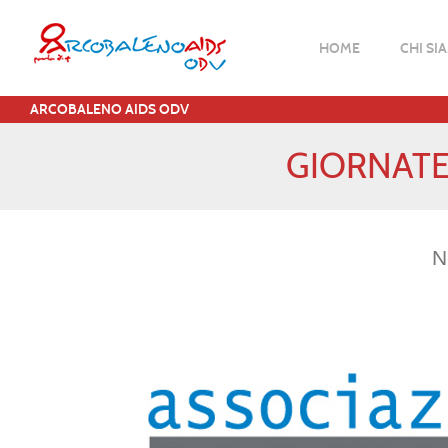
HOME
CHI SI
ARCOBALENO AIDS ODV
GIORNATE
N