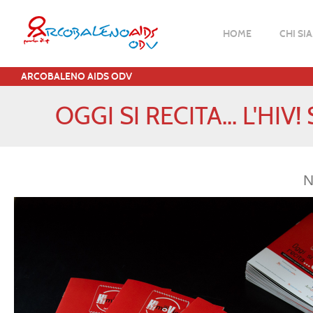
HOME
CHI SI
ARCOBALENO AIDS ODV
OGGI SI RECITA... L'H
N