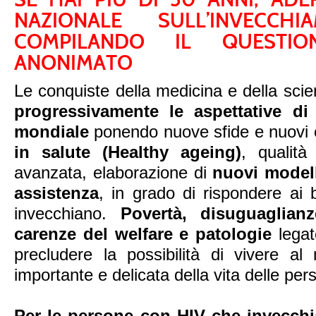
NAZIONALE SULL’INVECCH
COMPILANDO IL QUESTIO
ANONIMATO
Le conquiste della medicina e della sci
progressivamente le aspettative di
mondiale
ponendo nuove sfide e nuovi o
in salute (Healthy ageing)
, qualità
avanzata, elaborazione di
nuovi modelli
assistenza
, in grado di rispondere ai 
invecchiano.
Povertà, disuguaglianz
carenze del welfare e patologie
legat
precludere la possibilità di vivere a
importante e delicata della vita delle pe
Per le persone con HIV che invecchi