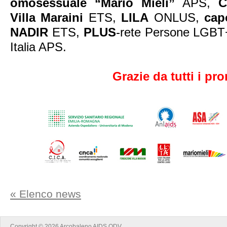
omosessuale “Mario Mieli”
APS,
C
Villa Maraini
ETS,
LILA
ONLUS,
cap
NADIR
ETS,
PLUS
-rete Persone LGBT
Italia APS.
Grazie da tutti i pr
« Elenco news
Copyright © 2026 Arcobaleno AIDS ODV