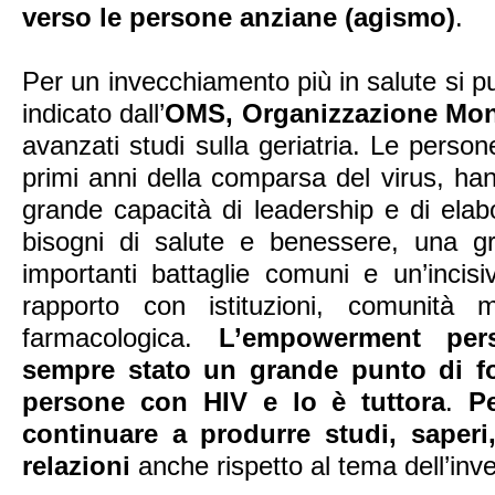
verso le persone anziane (agismo)
.
Per un invecchiamento più in salute si p
indicato dall’
OMS, Organizzazione Mond
avanzati studi sulla geriatria. Le perso
primi anni della comparsa del virus, ha
grande capacità di leadership e di elabo
bisogni di salute e benessere, una g
importanti battaglie comuni e un’incisi
rapporto con istituzioni, comunità me
farmacologica.
L’empowerment pers
sempre stato un grande punto di for
persone con HIV e lo è tuttora
.
P
continuare a produrre studi, saper
relazioni
anche rispetto al tema dell’in