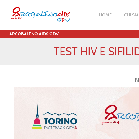
HOME
CHI SI
ARCOBALENO AIDS ODV
TEST HIV E SIFIL
N