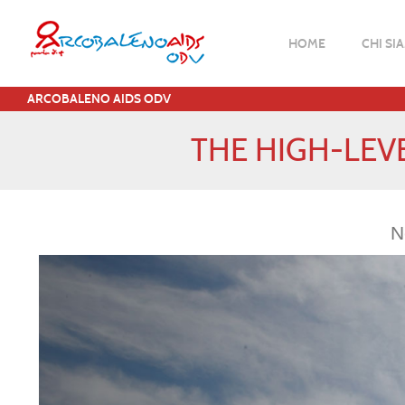
HOME
CHI SI
ARCOBALENO AIDS ODV
THE HIGH-LEV
N